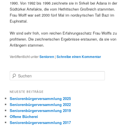
1990. Von 1992 bis 1996 zeichnete sie in Sirkeli bei Adana in der
Südtürkei Artefakte, die vom Hethitischen Großreich stammten.
Frau Wolff war seit 2000 fünf Mal im nordsyrischen Tall Bazi im
Euphrattal.
Wir sind sehr froh, vom reichen Erfahrungsschatz Frau Wolffs zu
profitieren. Die zeichnerischen Ergebnisse erstaunen, da sie von
Anfängern stammen.
Veröffentlicht unter
Senioren
|
Schreibe einen Kommentar
S
u
c
h
NEUESTE BEITRÄGE
e
Seniorenbürgerversammlung 2025
n
Seniorenbürgerversammlung 2022
Seniorenbürgerversammlung 2019
Offene Bücherei
Seniorenbürgerversammlung 2017