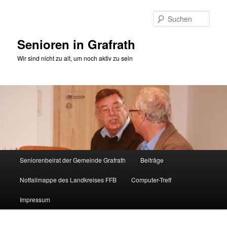
Zum
Zum
primären
sekundären
Such
Inhalt
Inhalt
springen
springen
Senioren in Grafrath
Wir sind nicht zu alt, um noch aktiv zu sein
Hauptmenü
Seniorenbeirat der Gemeinde Grafrath
Beiträge
Notfallmappe des Landkreises FFB
Computer-Treff
Impressum