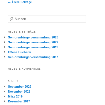
Beitragsnavigation
←
Ältere Beiträge
S
u
c
h
NEUESTE BEITRÄGE
e
Seniorenbürgerversammlung 2025
n
Seniorenbürgerversammlung 2022
Seniorenbürgerversammlung 2019
Offene Bücherei
Seniorenbürgerversammlung 2017
NEUESTE KOMMENTARE
ARCHIV
September 2025
November 2022
März 2019
Dezember 2017