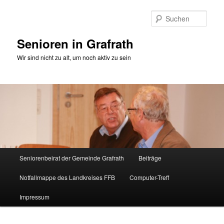
Zum
Zum
primären
sekundären
Such
Inhalt
Inhalt
springen
springen
Senioren in Grafrath
Wir sind nicht zu alt, um noch aktiv zu sein
Hauptmenü
Seniorenbeirat der Gemeinde Grafrath
Beiträge
Notfallmappe des Landkreises FFB
Computer-Treff
Impressum